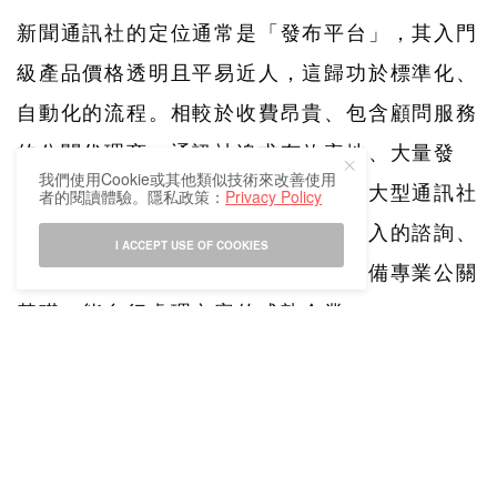
新聞通訊社的定位通常是「發布平台」，其入門
級產品價格透明且平易近人，這歸功於標準化、
自動化的流程。相較於收費昂貴、包含顧問服務
的公關代理商，通訊社追求有效率地、大量發
我們使用Cookie或其他類似技術來改善使用
布。為了維持這種高性價比的服務，大型通訊社
者的閱讀體驗。隱私政策：
Privacy Policy
可能不願意提供耗時費力、需人工介入的諮詢、
I ACCEPT USE OF COOKIES
定制清單或深度說明，目標客戶是具備專業公關
基礎、能自行處理內容的成熟企業。
5. 專業分工的邊界：操作經驗的門檻
新聞稿通訊社與公關公司的定位不同。通訊社預
設客戶應具備基本的新聞稿發布與媒體溝通經
驗。如果客戶（或代理商）對發布流程完全陌