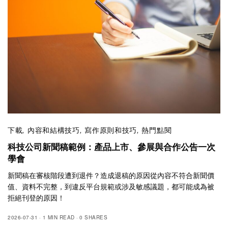
下載
,
內容和結構技巧
,
寫作原則和技巧
,
熱門點閱
科技公司新聞稿範例：產品上市、參展與合作公告一次
學會
新聞稿在審核階段遭到退件？造成退稿的原因從內容不符合新聞價
值、資料不完整，到違反平台規範或涉及敏感議題，都可能成為被
拒絕刊登的原因！
2026-07-31
1 MIN READ
0 SHARES