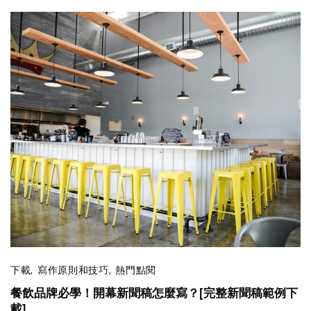
下載
,
寫作原則和技巧
,
熱門點閱
餐飲品牌必學！開幕新聞稿怎麼寫？[完整新聞稿範例下
載]