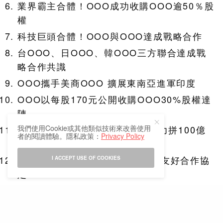
業界霸主合體！OOO成功收購OOO逾50％股
權
科技巨頭合體！OOO與OOO達成戰略合作
台OOO、日OOO、韓OOO三方聯合達成戰
略合作共識
OOO攜手美商OOO 擴展東南亞進軍印度
OOO以每股170元公開收購OOO30%股權達
陣
OOO與OOO雙雄結盟 雙11檔期力拼100億
我們使用Cookie或其他類似技術來改善使用
者的閱讀體驗。隱私政策：
Privacy Policy
元
觀光結盟
O
O市
和日本
O
O市
簽定友好合作協
I ACCEPT USE OF COOKIES
定
台日創投結盟
O
O
O
與
O
O
O
促國際大型投資
案
O
OO
(股票數字TW)與
O
O
O簽全球策略合作