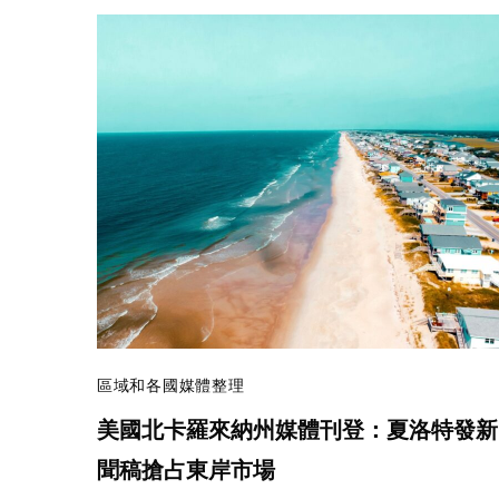
區域和各國媒體整理
美國北卡羅來納州媒體刊登：夏洛特發新
聞稿搶占東岸市場