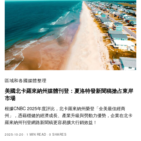
區域和各國媒體整理
美國北卡羅來納州媒體刊登：夏洛特發新聞稿搶占東岸
市場
根據CNBC 2025年度評比，北卡羅來納州榮登「全美最佳經商
州」，憑藉穩健的經濟成長、產業升級與勞動力優勢，企業在北卡
羅來納州刊登網路新聞稿更容易擴大行銷效益！
2025-10-20
1 MIN READ
0 SHARES