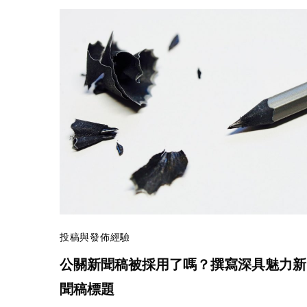
投稿與發佈經驗
公關新聞稿被採用了嗎？撰寫深具魅力新
聞稿標題