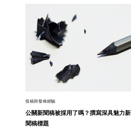
投稿與發佈經驗
公關新聞稿被採用了嗎？撰寫深具魅力新
聞稿標題