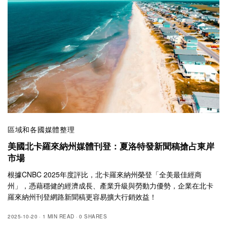
區域和各國媒體整理
美國北卡羅來納州媒體刊登：夏洛特發新聞稿搶占東岸
市場
根據CNBC 2025年度評比，北卡羅來納州榮登「全美最佳經商
州」，憑藉穩健的經濟成長、產業升級與勞動力優勢，企業在北卡
羅來納州刊登網路新聞稿更容易擴大行銷效益！
2025-10-20
1 MIN READ
0 SHARES